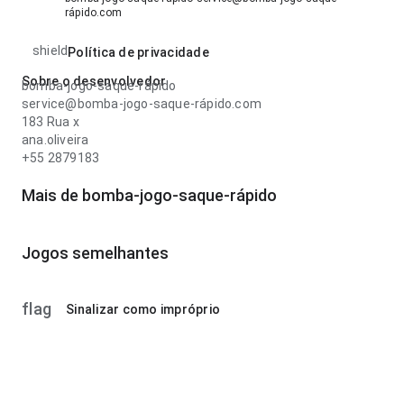
rápido.com
shield
Política de privacidade
Sobre o desenvolvedor
bomba-jogo-saque-rápido
service@bomba-jogo-saque-rápido.com
183 Rua x
ana.oliveira
+55 2879183
Mais de bomba-jogo-saque-rápido
Jogos semelhantes
flag
Sinalizar como impróprio