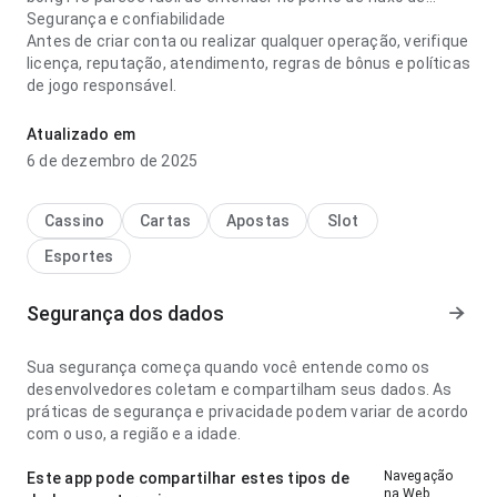
navegação ao navegar por várias seções; a página não
Segurança e confiabilidade
parece carregada. O resultado geral parece prático e
Antes de criar conta ou realizar qualquer operação, verifique
maduro.
licença, reputação, atendimento, regras de bônus e políticas
de jogo responsável.
Atualizado em
6 de dezembro de 2025
Cassino
Cartas
Apostas
Slot
Esportes
Segurança dos dados
Sua segurança começa quando você entende como os
desenvolvedores coletam e compartilham seus dados. As
práticas de segurança e privacidade podem variar de acordo
com o uso, a região e a idade.
Navegação
Este app pode compartilhar estes tipos de
na Web