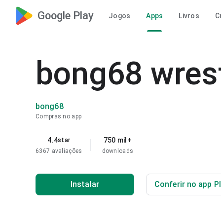
Google Play
Jogos
Apps
Livros
C
bong68 wrest
bong68
Compras no app
4.4
750 mil+
star
6367 avaliações
downloads
Instalar
Conferir no app P