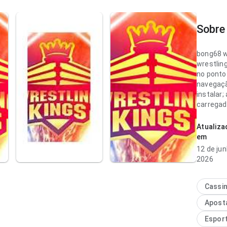
Sobre 
bong68 w
wrestling
no ponto
navegaçã
instalar;
carregad
detalhes
Atualiza
bong68 w
em
equilibr
12 de ju
velocida
2026
no uso di
hierarqui
natural.
Cassi
bem com 
Apost
Espor