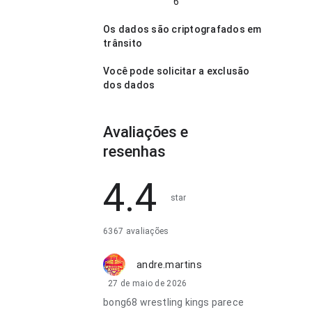
6
Os dados são criptografados em
trânsito
Você pode solicitar a exclusão
dos dados
Avaliações e
resenhas
4.4
star
6367 avaliações
andre.martins
27 de maio de 2026
bong68 wrestling kings parece