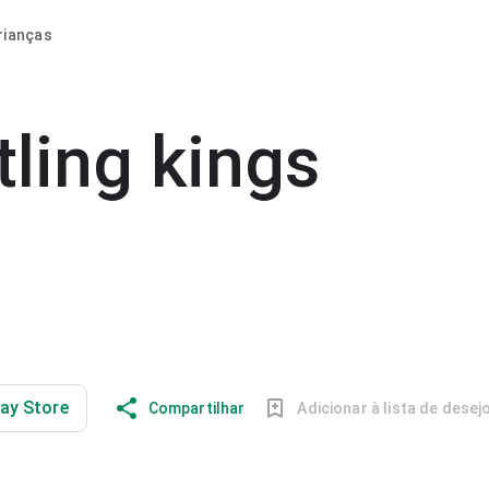
rianças
ling kings
lay Store
Compartilhar
Adicionar à lista de desej