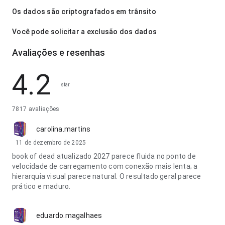
Os dados são criptografados em trânsito
Você pode solicitar a exclusão dos dados
Avaliações e resenhas
4.2
star
7817 avaliações
carolina.martins
11 de dezembro de 2025
book of dead atualizado 2027 parece fluida no ponto de
velocidade de carregamento com conexão mais lenta; a
hierarquia visual parece natural. O resultado geral parece
prático e maduro.
eduardo.magalhaes