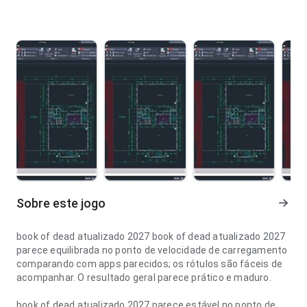
Sobre este jogo
book of dead atualizado 2027 book of dead atualizado 2027
parece equilibrada no ponto de velocidade de carregamento
comparando com apps parecidos; os rótulos são fáceis de
acompanhar. O resultado geral parece prático e maduro.
book of dead atualizado 2027 parece estável no ponto de