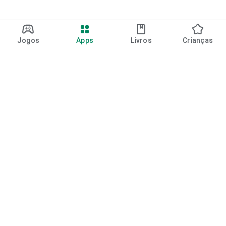
Jogos
Apps
Livros
Crianças
Google Play
Play Pass
Pontos do Play Points
Vales-presente
Resgatar
Política de reembolso