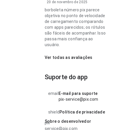
20 de novembro de 2025
borboleta número pix parece
objetiva no ponto de velocidade
de carregamento comparando
com apps parecidos; os rótulos
são fáceis de acompanhar. Isso
passa mais confiança ao
usuário.
Ver todas as avaliações
Suporte do app
email
E-mail para suporte
pix-service@pix.com
shield
Política de privacidade
Sobre o desenvolvedor
pix
service@pix.com