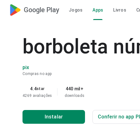
Google Play
Jogos
Apps
Livros
C
borboleta nú
pix
Compras no app
4.4
440 mil+
star
4269 avaliações
downloads
Instalar
Conferir no app P