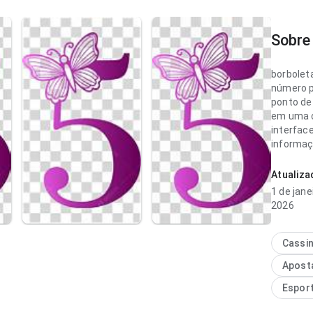
Sobre 
borbolet
número p
ponto de
em uma c
interface
informaç
mais con
Atualiz
borbolet
1 de jane
fluida no
2026
navegaçã
novo; a i
informaç
Cassi
experiên
Apost
uso freq
Espor