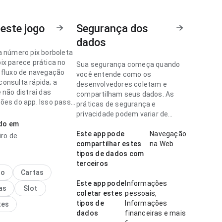
este jogo
Segurança dos
dados
a número pix borboleta
ix parece prática no
Sua segurança começa quando
 fluxo de navegação
você entende como os
onsulta rápida; a
desenvolvedores coletam e
 não distrai das
compartilham seus dados. As
ões do app. Isso passa
práticas de segurança e
fiança ao usuário.
privacidade podem variar de
ado em
acordo com o uso, a região e a
a número pix parece
idade.
Este app pode
Navegação
iro de
 ponto de fluxo de
compartilhar estes
na Web
o para um visitante
tipos de dados com
nterface não distrai das
terceiros
ões do app. A
no
Cartas
cia combina bem com
Este app pode
Informações
as
Slot
uente.
coletar estes
pessoais,
tipos de
Informações
tes
dados
financeiras e mais