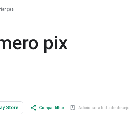
rianças
mero pix
lay Store
Compartilhar
Adicionar à lista de desej