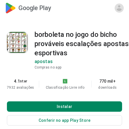
Google Play
borboleta no jogo do bicho
prováveis escalações apostas
esportivas
apostas
Compras no app
4.1
770 mil+
star
7932 avaliações
Classificação Livre
info
downloads
Instalar
Conferir no app Play Store