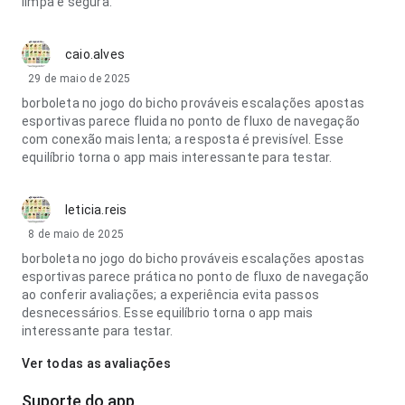
limpa e segura.
caio.alves
29 de maio de 2025
borboleta no jogo do bicho prováveis escalações apostas
esportivas parece fluida no ponto de fluxo de navegação
com conexão mais lenta; a resposta é previsível. Esse
equilíbrio torna o app mais interessante para testar.
leticia.reis
8 de maio de 2025
borboleta no jogo do bicho prováveis escalações apostas
esportivas parece prática no ponto de fluxo de navegação
ao conferir avaliações; a experiência evita passos
desnecessários. Esse equilíbrio torna o app mais
interessante para testar.
Ver todas as avaliações
Suporte do app