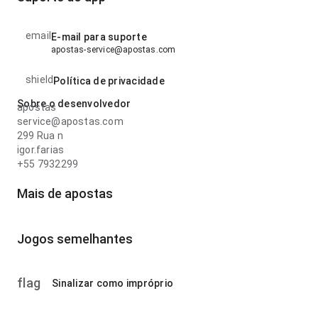
email
E-mail para suporte
apostas-service@apostas.com
shield
Política de privacidade
Sobre o desenvolvedor
apostas
service@apostas.com
299 Rua n
igor.farias
+55 7932299
Mais de apostas
Jogos semelhantes
flag
Sinalizar como impróprio