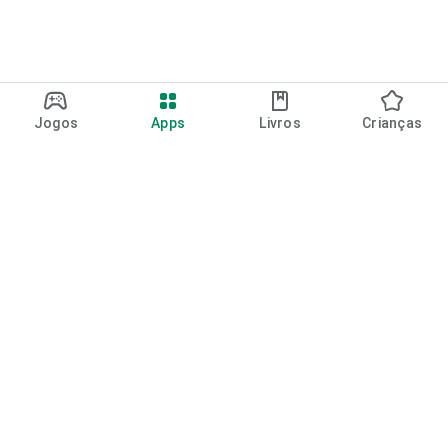
Jogos
Apps
Livros
Crianças
Google Play
Play Pass
Pontos do Play Points
Vales-presente
Resgatar
Política de reembolso