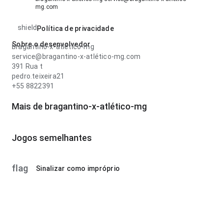
mg.com
shield
Política de privacidade
Sobre o desenvolvedor
bragantino-x-atlético-mg
service@bragantino-x-atlético-mg.com
391 Rua t
pedro.teixeira21
+55 8822391
Mais de bragantino-x-atlético-mg
Jogos semelhantes
flag
Sinalizar como impróprio