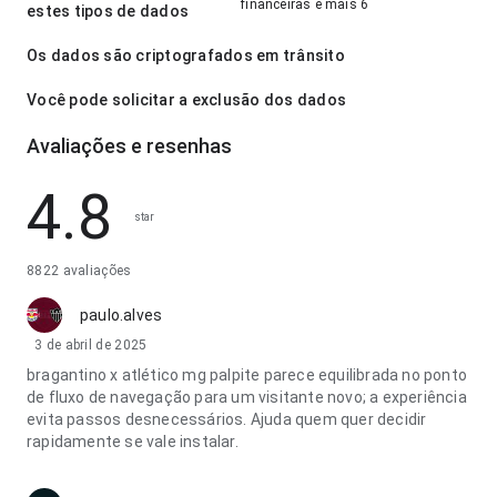
financeiras e mais 6
estes tipos de dados
Os dados são criptografados em trânsito
Você pode solicitar a exclusão dos dados
Avaliações e resenhas
4.8
star
8822 avaliações
paulo.alves
3 de abril de 2025
bragantino x atlético mg palpite parece equilibrada no ponto
de fluxo de navegação para um visitante novo; a experiência
evita passos desnecessários. Ajuda quem quer decidir
rapidamente se vale instalar.