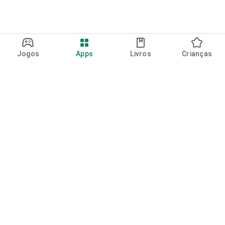
Jogos
Apps
Livros
Crianças
Google Play
Play Pass
Pontos do Play Points
Vales-presente
Resgatar
Política de reembolso