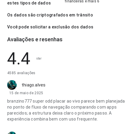
financeiras e mais 6
estes tipos de dados
Os dados são criptografados em trânsito
Você pode solicitar a exclusão dos dados
Avaliações e resenhas
4.4
star
4585 avaliações
thiago.alves
15 de maio de 2025
branzino777 super odd placar ao vivo parece bem planejada
no ponto de fluxo de navegação comparando com apps
parecidos; a estrutura deixa claro o próximo passo. A
experiência combina bem com uso frequente.