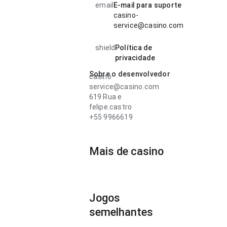
email
E-mail para suporte
casino-
service@casino.com
shield
Política de
privacidade
Sobre o desenvolvedor
casino
service@casino.com
619 Rua e
felipe.castro
+55 9966619
Mais de casino
Jogos
semelhantes