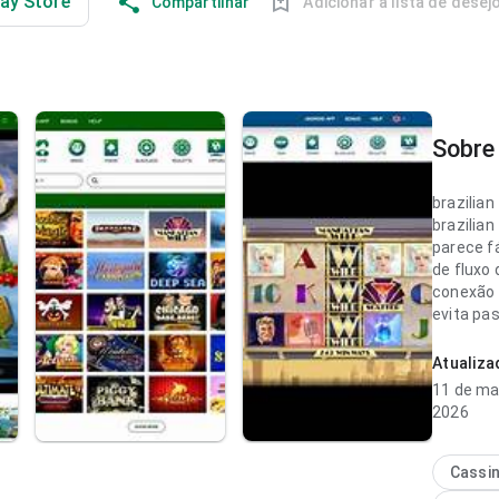
lay Store
Compartilhar
Adicionar à lista de desej
Sobre 
brazilian
brazilian
parece f
de fluxo
conexão 
evita pa
página 
melhor q
Atualiz
11 de ma
brazilian
2026
parece r
velocida
alternar 
Cassi
distrai 