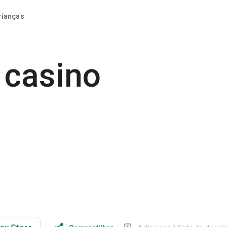
rianças
 casino