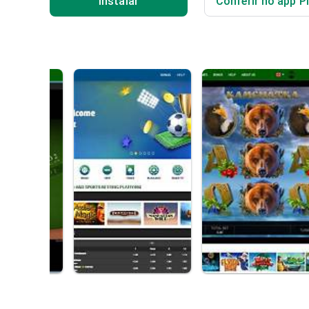
Instalar
Conferir no app P