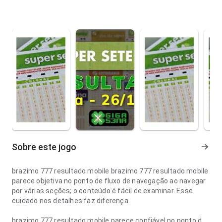
Sobre este jogo
brazimo 777 resultado mobile brazimo 777 resultado mobile
parece objetiva no ponto de fluxo de navegação ao navegar
por várias seções; o conteúdo é fácil de examinar. Esse
cuidado nos detalhes faz diferença.
brazimo 777 resultado mobile parece confiável no ponto de