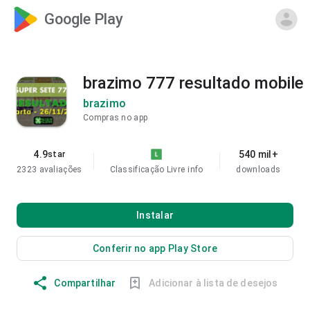
Google Play
brazimo 777 resultado mobile
brazimo
Compras no app
4.9
540 mil+
star
2323 avaliações
Classificação Livre
info
downloads
Instalar
Conferir no app Play Store
Compartilhar
Adicionar à lista de desejos