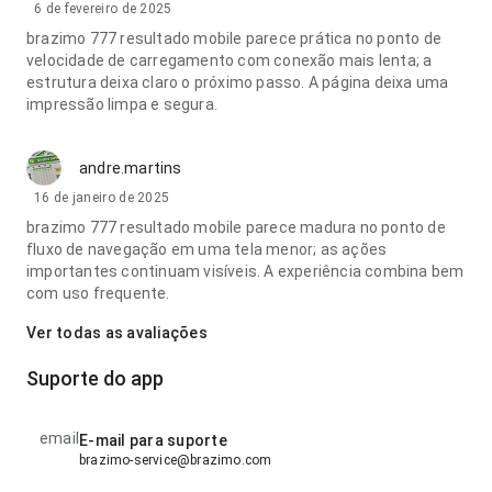
6 de fevereiro de 2025
brazimo 777 resultado mobile parece prática no ponto de
velocidade de carregamento com conexão mais lenta; a
estrutura deixa claro o próximo passo. A página deixa uma
impressão limpa e segura.
andre.martins
16 de janeiro de 2025
brazimo 777 resultado mobile parece madura no ponto de
fluxo de navegação em uma tela menor; as ações
importantes continuam visíveis. A experiência combina bem
com uso frequente.
Ver todas as avaliações
Suporte do app
email
E-mail para suporte
brazimo-service@brazimo.com