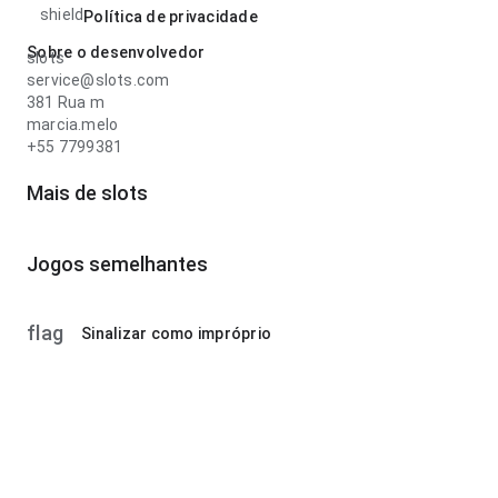
shield
Política de privacidade
Sobre o desenvolvedor
slots
service@slots.com
381 Rua m
marcia.melo
+55 7799381
Mais de slots
Jogos semelhantes
flag
Sinalizar como impróprio