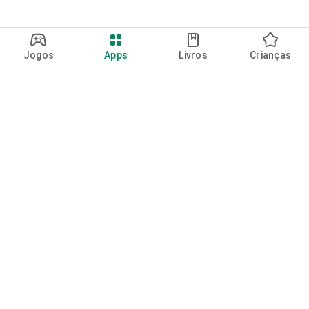
Jogos
Apps
Livros
Crianças
Google Play
Play Pass
Pontos do Play Points
Vales-presente
Resgatar
Política de reembolso