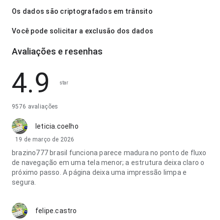
Os dados são criptografados em trânsito
Você pode solicitar a exclusão dos dados
Avaliações e resenhas
4.9
star
9576 avaliações
leticia.coelho
19 de março de 2026
brazino777 brasil funciona parece madura no ponto de fluxo
de navegação em uma tela menor; a estrutura deixa claro o
próximo passo. A página deixa uma impressão limpa e
segura.
felipe.castro