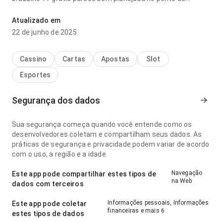
velocidade de carregamento para um visitante novo; a
experiência evita passos desnecessários. Isso passa mais
Atualizado em
confiança ao usuário.
22 de junho de 2025
Cassino
Cartas
Apostas
Slot
Esportes
Segurança dos dados
Sua segurança começa quando você entende como os
desenvolvedores coletam e compartilham seus dados. As
práticas de segurança e privacidade podem variar de acordo
com o uso, a região e a idade.
Navegação
Este app pode compartilhar estes tipos de
na Web
dados com terceiros
Informações pessoais, Informações
Este app pode coletar
financeiras e mais 6
estes tipos de dados