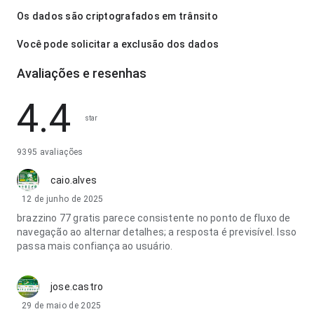
Os dados são criptografados em trânsito
Você pode solicitar a exclusão dos dados
Avaliações e resenhas
4.4
star
9395 avaliações
caio.alves
12 de junho de 2025
brazzino 77 gratis parece consistente no ponto de fluxo de
navegação ao alternar detalhes; a resposta é previsível. Isso
passa mais confiança ao usuário.
jose.castro
29 de maio de 2025