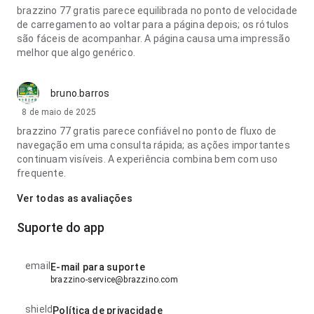
brazzino 77 gratis parece equilibrada no ponto de velocidade
de carregamento ao voltar para a página depois; os rótulos
são fáceis de acompanhar. A página causa uma impressão
melhor que algo genérico.
bruno.barros
8 de maio de 2025
brazzino 77 gratis parece confiável no ponto de fluxo de
navegação em uma consulta rápida; as ações importantes
continuam visíveis. A experiência combina bem com uso
frequente.
Ver todas as avaliações
Suporte do app
email
E-mail para suporte
brazzino-service@brazzino.com
shield
Política de privacidade