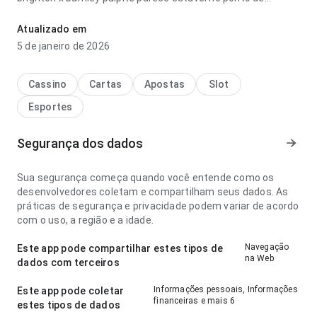
velocidade de carregamento antes de decidir instalar; os
rótulos são fáceis de acompanhar. Esse equilíbrio torna o
Atualizado em
app mais interessante para testar.
5 de janeiro de 2026
Cassino
Cartas
Apostas
Slot
Esportes
Segurança dos dados
Sua segurança começa quando você entende como os
desenvolvedores coletam e compartilham seus dados. As
práticas de segurança e privacidade podem variar de acordo
com o uso, a região e a idade.
Navegação
Este app pode compartilhar estes tipos de
na Web
dados com terceiros
Informações pessoais, Informações
Este app pode coletar
financeiras e mais 6
estes tipos de dados