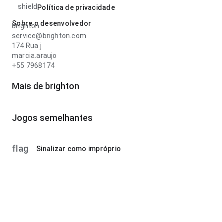
shield
Política de privacidade
Sobre o desenvolvedor
brighton
service@brighton.com
174 Rua j
marcia.araujo
+55 7968174
Mais de brighton
Jogos semelhantes
flag
Sinalizar como impróprio