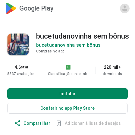
Google Play
bucetudanovinha sem bônus
bucetudanovinha sem bônus
Compras no app
4.6
220 mil+
star
8837 avaliações
Classificação Livre
info
downloads
Instalar
Conferir no app Play Store
Compartilhar
Adicionar à lista de desejos