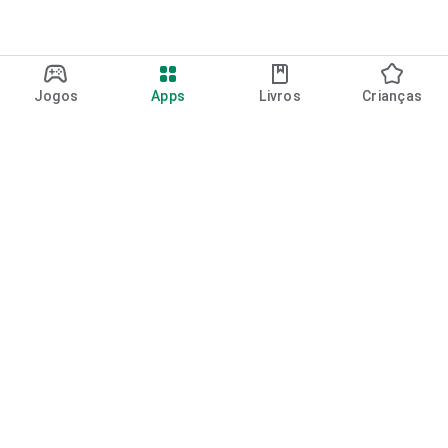
Jogos
Apps
Livros
Crianças
Google Play
Play Pass
Pontos do Play Points
Vales-presente
Resgatar
Política de reembolso