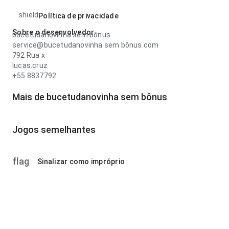
shield
Política de privacidade
Sobre o desenvolvedor
bucetudanovinha sem bônus
service@bucetudanovinha sem bônus.com
792 Rua x
lucas.cruz
+55 8837792
Mais de bucetudanovinha sem bônus
Jogos semelhantes
flag
Sinalizar como impróprio