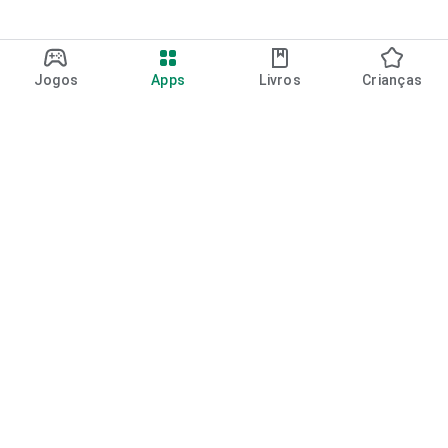
Jogos
Apps
Livros
Crianças
Google Play
Play Pass
Pontos do Play Points
Vales-presente
Resgatar
Política de reembolso