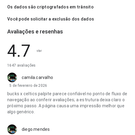
Os dados são criptografados em trânsito
Você pode solicitar a exclusão dos dados
Avaliações e resenhas
4.7
star
1647 avaliações
camila.carvalho
5 de fevereiro de 2026
bucks x celtics palpite parece confiável no ponto de fluxo de
navegação ao conferir avaliações; a estrutura deixa claro o
próximo passo. A página causa uma impressão melhor que
algo genérico.
diego.mendes