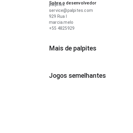
Sobre o desenvolvedor
palpites
service@palpites.com
929 Rua l
marcia.melo
+55 4825929
Mais de palpites
Jogos semelhantes