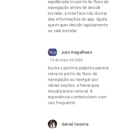
equilibrada no ponto de fluxo de
navegação antes de decidir
instalar; a interface não distrai
das informações do app. Ajuda
quem quer decidir rapidamente
se vale instalar.
joao.magalhaes
15 de maio de 2025
bucks x pistons palpites parece
clara no ponto de fluxo de
navegação ao navegar por
várias seções; a hierarquia
visual parece natural. A
experiência combina bem com
uso frequente.
daniel.teixeira