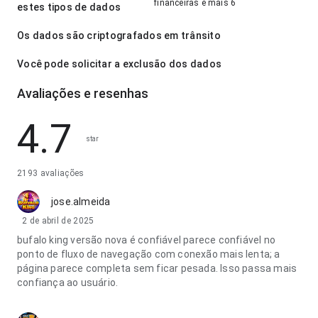
financeiras e mais 6
estes tipos de dados
Os dados são criptografados em trânsito
Você pode solicitar a exclusão dos dados
Avaliações e resenhas
4.7
star
2193 avaliações
jose.almeida
2 de abril de 2025
bufalo king versão nova é confiável parece confiável no
ponto de fluxo de navegação com conexão mais lenta; a
página parece completa sem ficar pesada. Isso passa mais
confiança ao usuário.