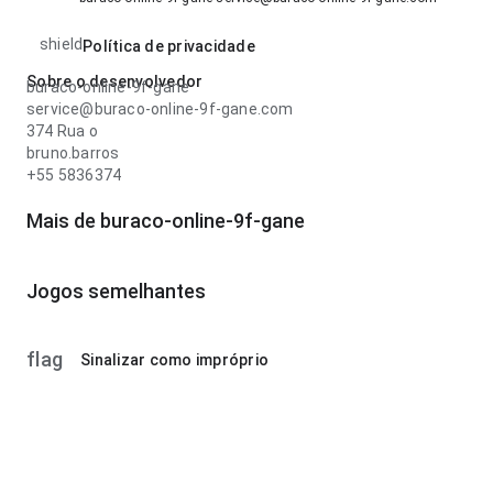
shield
Política de privacidade
Sobre o desenvolvedor
buraco-online-9f-gane
service@buraco-online-9f-gane.com
374 Rua o
bruno.barros
+55 5836374
Mais de buraco-online-9f-gane
Jogos semelhantes
flag
Sinalizar como impróprio