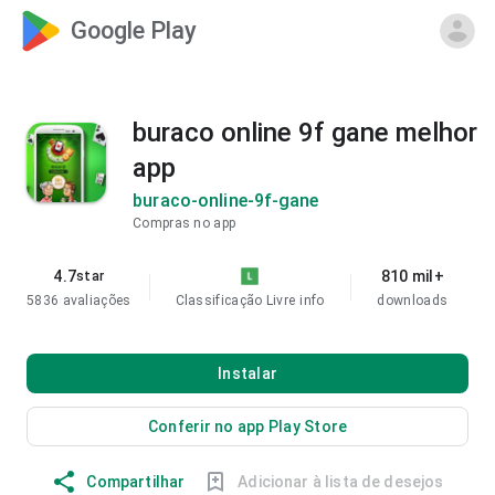
Google Play
buraco online 9f gane melhor
app
buraco-online-9f-gane
Compras no app
4.7
810 mil+
star
5836 avaliações
Classificação Livre
info
downloads
Instalar
Conferir no app Play Store
Compartilhar
Adicionar à lista de desejos