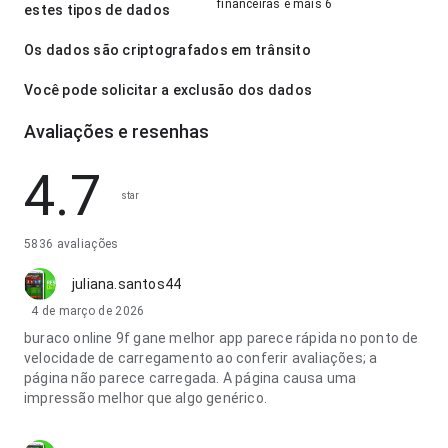
financeiras e mais 6
estes tipos de dados
Os dados são criptografados em trânsito
Você pode solicitar a exclusão dos dados
Avaliações e resenhas
4.7
star
5836 avaliações
juliana.santos44
4 de março de 2026
buraco online 9f gane melhor app parece rápida no ponto de
velocidade de carregamento ao conferir avaliações; a
página não parece carregada. A página causa uma
impressão melhor que algo genérico.