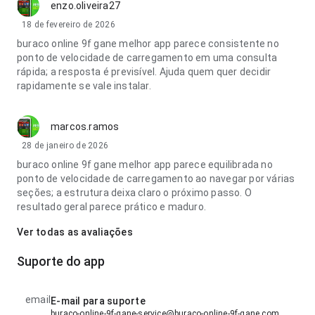
enzo.oliveira27
18 de fevereiro de 2026
buraco online 9f gane melhor app parece consistente no
ponto de velocidade de carregamento em uma consulta
rápida; a resposta é previsível. Ajuda quem quer decidir
rapidamente se vale instalar.
marcos.ramos
28 de janeiro de 2026
buraco online 9f gane melhor app parece equilibrada no
ponto de velocidade de carregamento ao navegar por várias
seções; a estrutura deixa claro o próximo passo. O
resultado geral parece prático e maduro.
Ver todas as avaliações
Suporte do app
email
E-mail para suporte
buraco-online-9f-gane-service@buraco-online-9f-gane.com