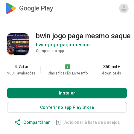
Google Play
bwin jogo paga mesmo saque
bwin-jogo-paga-mesmo
Compras no app
4.7
350 mil+
star
9531 avaliações
Classificação Livre
info
downloads
Instalar
Conferir no app Play Store
Compartilhar
Adicionar à lista de desejos