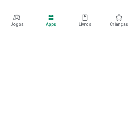
Jogos
Apps
Livros
Crianças
Google Play
Play Pass
Pontos do Play Points
Vales-presente
Resgatar
Política de reembolso