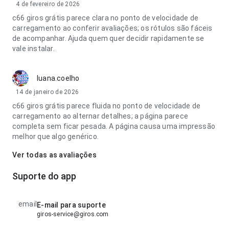
4 de fevereiro de 2026
c66 giros grátis parece clara no ponto de velocidade de
carregamento ao conferir avaliações; os rótulos são fáceis
de acompanhar. Ajuda quem quer decidir rapidamente se
vale instalar.
luana.coelho
14 de janeiro de 2026
c66 giros grátis parece fluida no ponto de velocidade de
carregamento ao alternar detalhes; a página parece
completa sem ficar pesada. A página causa uma impressão
melhor que algo genérico.
Ver todas as avaliações
Suporte do app
email
E-mail para suporte
giros-service@giros.com