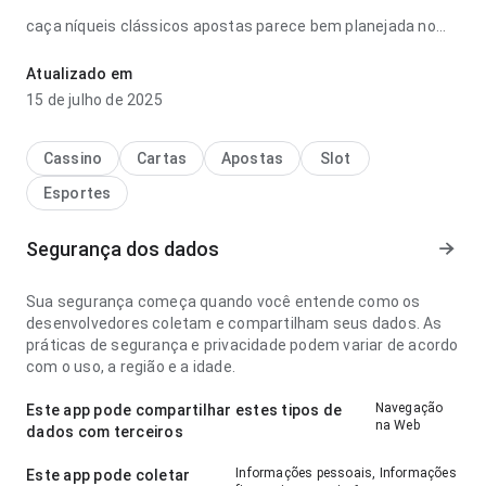
caça níqueis clássicos apostas parece bem planejada no
ponto de velocidade de carregamento lendo descrições
longas; a página parece completa sem ficar pesada. Esse
Atualizado em
cuidado nos detalhes faz diferença.
15 de julho de 2025
Cassino
Cartas
Apostas
Slot
Esportes
Segurança dos dados
Sua segurança começa quando você entende como os
desenvolvedores coletam e compartilham seus dados. As
práticas de segurança e privacidade podem variar de acordo
com o uso, a região e a idade.
Navegação
Este app pode compartilhar estes tipos de
na Web
dados com terceiros
Informações pessoais, Informações
Este app pode coletar