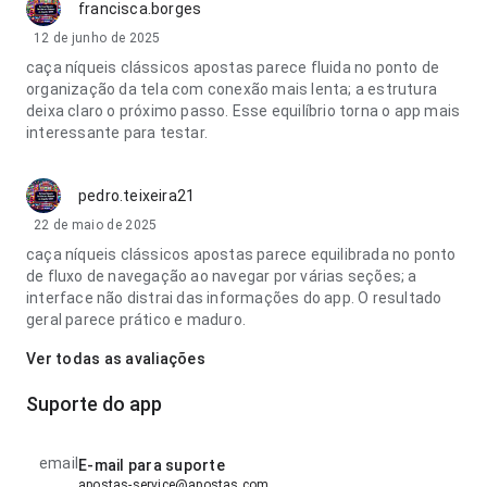
francisca.borges
12 de junho de 2025
caça níqueis clássicos apostas parece fluida no ponto de
organização da tela com conexão mais lenta; a estrutura
deixa claro o próximo passo. Esse equilíbrio torna o app mais
interessante para testar.
pedro.teixeira21
22 de maio de 2025
caça níqueis clássicos apostas parece equilibrada no ponto
de fluxo de navegação ao navegar por várias seções; a
interface não distrai das informações do app. O resultado
geral parece prático e maduro.
Ver todas as avaliações
Suporte do app
email
E-mail para suporte
apostas-service@apostas.com