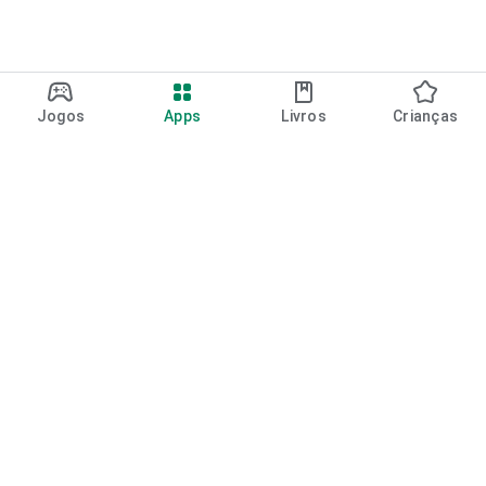
Jogos
Apps
Livros
Crianças
Google Play
Play Pass
Pontos do Play Points
Vales-presente
Resgatar
Política de reembolso