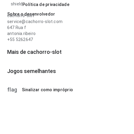
shield
Política de privacidade
Sobre o desenvolvedor
cachorro-slot
service@cachorro-slot.com
647 Rua f
antonia.ribeiro
+55 5262647
Mais de cachorro-slot
Jogos semelhantes
flag
Sinalizar como impróprio