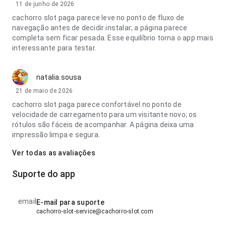
11 de junho de 2026
cachorro slot paga parece leve no ponto de fluxo de
navegação antes de decidir instalar; a página parece
completa sem ficar pesada. Esse equilíbrio torna o app mais
interessante para testar.
natalia.sousa
21 de maio de 2026
cachorro slot paga parece confortável no ponto de
velocidade de carregamento para um visitante novo; os
rótulos são fáceis de acompanhar. A página deixa uma
impressão limpa e segura.
Ver todas as avaliações
Suporte do app
email
E-mail para suporte
cachorro-slot-service@cachorro-slot.com