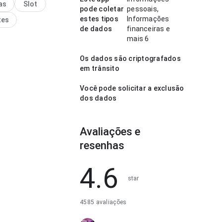
as
Slot
idir rapidamente se vale
pode coletar
pessoais,
estes tipos
Informações
tes
de dados
financeiras e
mais 6
Os dados são criptografados
em trânsito
Você pode solicitar a exclusão
dos dados
Avaliações e
resenhas
4.6
star
4585 avaliações