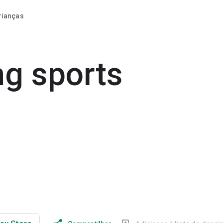
rianças
g sports