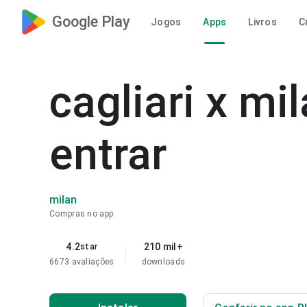
Google Play
Jogos
Apps
Livros
C
cagliari x mi
entrar
milan
Compras no app
4.2
210 mil+
star
6673 avaliações
downloads