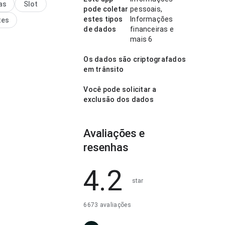
as
Slot
egura.
pode coletar
pessoais,
estes tipos
Informações
tes
de dados
financeiras e
mais 6
Os dados são criptografados
em trânsito
Você pode solicitar a
exclusão dos dados
Avaliações e
resenhas
4.2
star
6673 avaliações