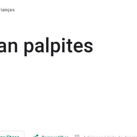
rianças
lan palpites