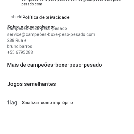
pesado.com
shield
Política de privacidade
Sobre o desenvolvedor
campeões-boxe-peso-pesado
service@campeões-boxe-peso-pesado.com
288 Rua e
bruno.barros
+55 6795288
Mais de campeões-boxe-peso-pesado
Jogos semelhantes
flag
Sinalizar como impróprio