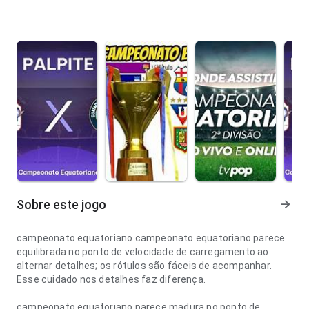
Sobre este jogo
campeonato equatoriano campeonato equatoriano parece
equilibrada no ponto de velocidade de carregamento ao
alternar detalhes; os rótulos são fáceis de acompanhar.
Esse cuidado nos detalhes faz diferença.
campeonato equatoriano parece madura no ponto de