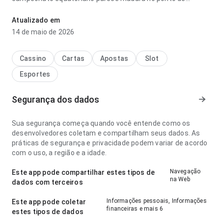
velocidade de carregamento em uma tela menor; o
conteúdo é fácil de examinar. A página deixa uma impressão
Atualizado em
limpa e segura.
14 de maio de 2026
Cassino
Cartas
Apostas
Slot
Esportes
Segurança dos dados
Sua segurança começa quando você entende como os
desenvolvedores coletam e compartilham seus dados. As
práticas de segurança e privacidade podem variar de acordo
com o uso, a região e a idade.
Navegação
Este app pode compartilhar estes tipos de
na Web
dados com terceiros
Informações pessoais, Informações
Este app pode coletar
financeiras e mais 6
estes tipos de dados