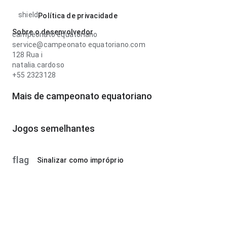
shield
Política de privacidade
Sobre o desenvolvedor
campeonato equatoriano
service@campeonato equatoriano.com
128 Rua i
natalia.cardoso
+55 2323128
Mais de campeonato equatoriano
Jogos semelhantes
flag
Sinalizar como impróprio