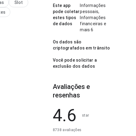
as
Slot
lhes faz diferença.
Este app
Informações
pode coletar
pessoais,
tes
estes tipos
Informações
de dados
financeiras e
mais 6
Os dados são
criptografados em trânsito
Você pode solicitar a
exclusão dos dados
Avaliações e
resenhas
4.6
star
8738 avaliações