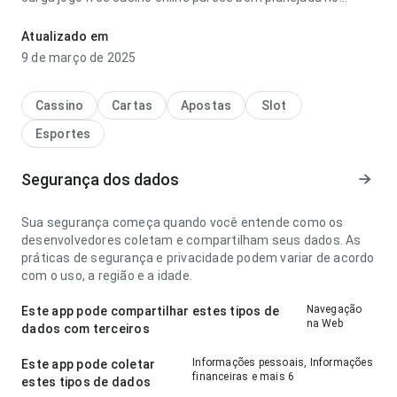
ponto de velocidade de carregamento comparando com
apps parecidos; a resposta é previsível. A página deixa uma
Atualizado em
impressão limpa e segura.
9 de março de 2025
Cassino
Cartas
Apostas
Slot
Esportes
Segurança dos dados
Sua segurança começa quando você entende como os
desenvolvedores coletam e compartilham seus dados. As
práticas de segurança e privacidade podem variar de acordo
com o uso, a região e a idade.
Navegação
Este app pode compartilhar estes tipos de
na Web
dados com terceiros
Informações pessoais, Informações
Este app pode coletar
financeiras e mais 6
estes tipos de dados