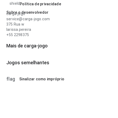
shield
Política de privacidade
Sobre o desenvolvedor
carga-jogo
service@carga-jogo.com
375 Rua w
larissa.pereira
+55 2298375
Mais de carga-jogo
Jogos semelhantes
flag
Sinalizar como impróprio