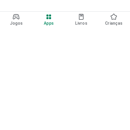
Jogos
Apps
Livros
Crianças
Google Play
Play Pass
Pontos do Play Points
Vales-presente
Resgatar
Política de reembolso