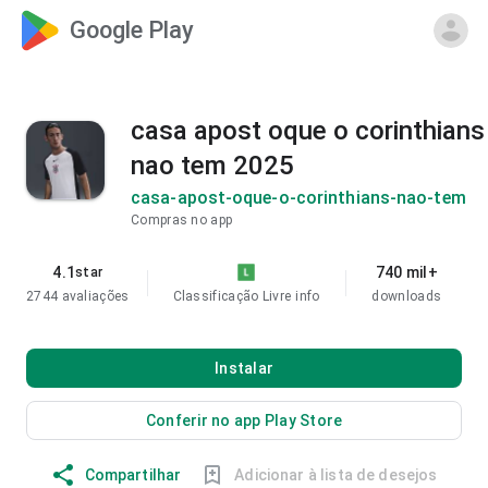
Google Play
casa apost oque o corinthians
nao tem 2025
casa-apost-oque-o-corinthians-nao-tem
Compras no app
4.1
740 mil+
star
2744 avaliações
Classificação Livre
info
downloads
Instalar
Conferir no app Play Store
Compartilhar
Adicionar à lista de desejos