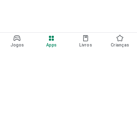
Jogos
Apps
Livros
Crianças
Google Play
Play Pass
Pontos do Play Points
Vales-presente
Resgatar