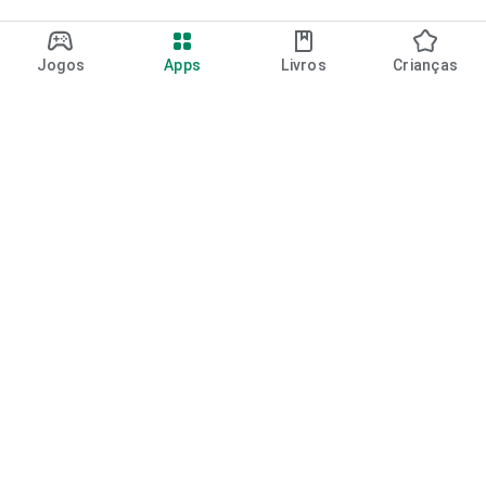
Jogos
Apps
Livros
Crianças
Google Play
Play Pass
Pontos do Play Points
Vales-presente
Resgatar
Política de reembolso
Crianças e família