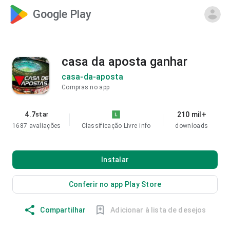
Google Play
casa da aposta ganhar
casa-da-aposta
Compras no app
4.7
210 mil+
star
1687 avaliações
Classificação Livre
info
downloads
Instalar
Conferir no app Play Store
Compartilhar
Adicionar à lista de desejos