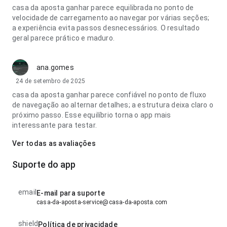
casa da aposta ganhar parece equilibrada no ponto de
velocidade de carregamento ao navegar por várias seções;
a experiência evita passos desnecessários. O resultado
geral parece prático e maduro.
ana.gomes
24 de setembro de 2025
casa da aposta ganhar parece confiável no ponto de fluxo
de navegação ao alternar detalhes; a estrutura deixa claro o
próximo passo. Esse equilíbrio torna o app mais
interessante para testar.
Ver todas as avaliações
Suporte do app
email
E-mail para suporte
casa-da-aposta-service@casa-da-aposta.com
shield
Política de privacidade