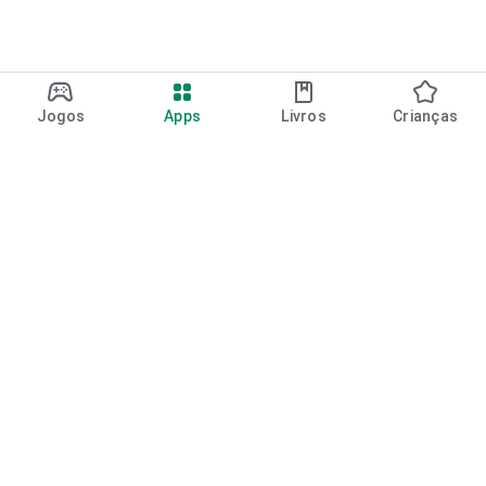
Jogos
Apps
Livros
Crianças
Google Play
Play Pass
Pontos do Play Points
Vales-presente
Resgatar
Política de reembolso