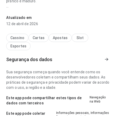
prático e maduro.
casadeapostas com login entrar parece fluida no ponto de
fluxo de navegação ao conferir avaliações; o conteúdo é
Atualizado em
fácil de examinar. A experiência combina bem com uso
12 de abril de 2026
frequente.
Cassino
Cartas
Apostas
Slot
Esportes
Segurança dos dados
Sua segurança começa quando você entende como os
desenvolvedores coletam e compartilham seus dados. As
práticas de segurança e privacidade podem variar de acordo
com o uso, a região e a idade.
Navegação
Este app pode compartilhar estes tipos de
na Web
dados com terceiros
Informações pessoais, Informações
Este app pode coletar