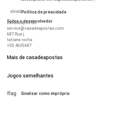
shield
Política de privacidade
Sobre o desenvolvedor
casadeapostas
service@casadeapostas.com
687 Rua j
tatiane.rocha
+55 4635687
Mais de casadeapostas
Jogos semelhantes
flag
Sinalizar como impróprio