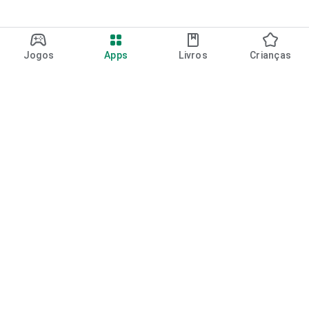
Jogos
Apps
Livros
Crianças
Google Play
Play Pass
Pontos do Play Points
Vales-presente
Resgatar
Política de reembolso