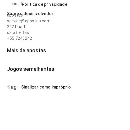
shield
Política de privacidade
Sobre o desenvolvedor
apostas
service@apostas.com
242 Rua t
caio.freitas
+55 7245242
Mais de apostas
Jogos semelhantes
flag
Sinalizar como impróprio