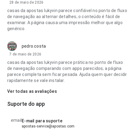
28 de maio de 2026
casas da apostas lukyvin parece confiável no ponto de fluxo
de navegação ao alternar detalhes; o conteúdo é fácil de
examinar. A página causa uma impressão melhor que algo
genérico.
pedro.costa
7 de maio de 2026
casas da apostas lukyvin parece prática no ponto de fluxo
de navegação comparando com apps parecidos; a página
parece completa sem ficar pesada. Ajuda quem quer decidir
rapidamente se vale instalar.
Ver todas as avaliações
Suporte do app
email
E-mail para suporte
apostas-service@apostas.com