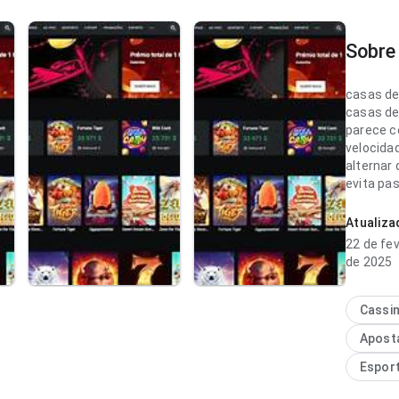
Sobre 
casas d
casas d
parece c
velocida
alternar 
evita pa
resultado
maduro.
Atualiz
22 de fev
casas d
de 2025
parece c
fluxo de
mais len
Cassi
continuam
Apost
uma impr
Espor