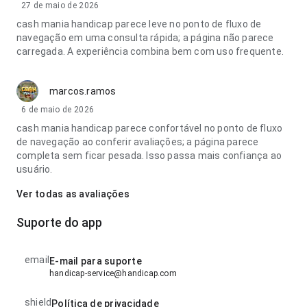
27 de maio de 2026
cash mania handicap parece leve no ponto de fluxo de
navegação em uma consulta rápida; a página não parece
carregada. A experiência combina bem com uso frequente.
marcos.ramos
6 de maio de 2026
cash mania handicap parece confortável no ponto de fluxo
de navegação ao conferir avaliações; a página parece
completa sem ficar pesada. Isso passa mais confiança ao
usuário.
Ver todas as avaliações
Suporte do app
email
E-mail para suporte
handicap-service@handicap.com
shield
Política de privacidade