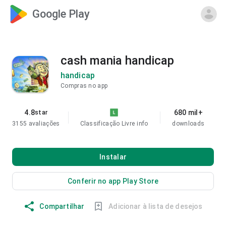
Google Play
cash mania handicap
handicap
Compras no app
4.8
680 mil+
star
3155 avaliações
Classificação Livre
info
downloads
Instalar
Conferir no app Play Store
Compartilhar
Adicionar à lista de desejos