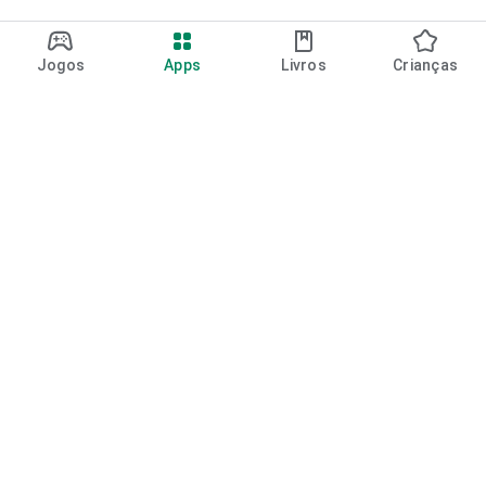
Jogos
Apps
Livros
Crianças
Google Play
Play Pass
Pontos do Play Points
Vales-presente
Resgatar
Política de reembolso
Crianças e família