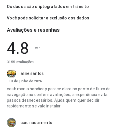
Os dados são criptografados em trânsito
Você pode solicitar a exclusão dos dados
Avaliações e resenhas
4.8
star
3155 avaliações
aline.santos
10 de junho de 2026
cash mania handicap parece clara no ponto de fluxo de
navegação ao conferir avaliações; a experiência evita
passos desnecessários. Ajuda quem quer decidir
rapidamente se vale instalar.
caio.nascimento