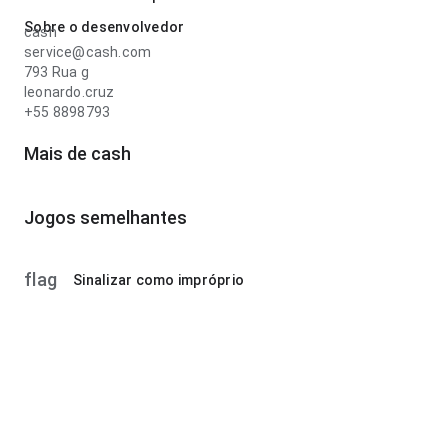
Sobre o desenvolvedor
cash
service@cash.com
793 Rua g
leonardo.cruz
+55 8898793
Mais de cash
Jogos semelhantes
flag
Sinalizar como impróprio