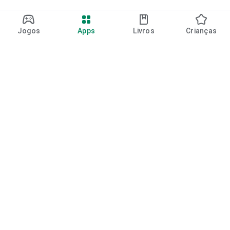
Jogos
Apps
Livros
Crianças
Google Play
Play Pass
Pontos do Play Points
Vales-presente
Resgatar
Política de reembolso
Crianças e família