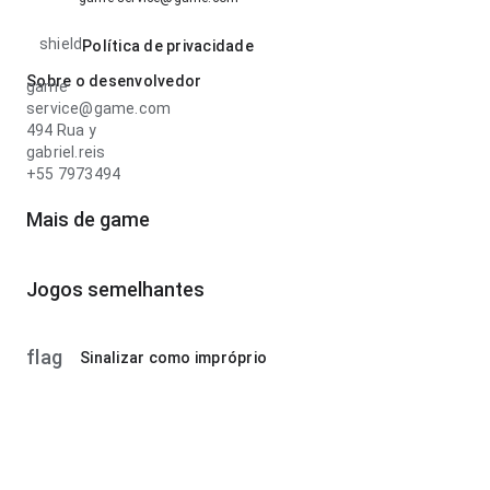
shield
Política de privacidade
Sobre o desenvolvedor
game
service@game.com
494 Rua y
gabriel.reis
+55 7973494
Mais de game
Jogos semelhantes
flag
Sinalizar como impróprio