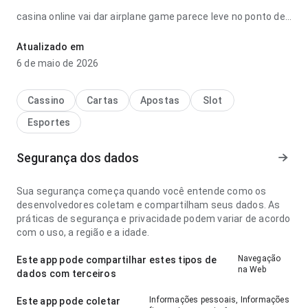
casina online vai dar airplane game parece leve no ponto de
fluxo de navegação no uso diário repetido; as ações
importantes continuam visíveis. Esse cuidado nos detalhes
Atualizado em
faz diferença.
6 de maio de 2026
Cassino
Cartas
Apostas
Slot
Esportes
Segurança dos dados
Sua segurança começa quando você entende como os
desenvolvedores coletam e compartilham seus dados. As
práticas de segurança e privacidade podem variar de acordo
com o uso, a região e a idade.
Navegação
Este app pode compartilhar estes tipos de
na Web
dados com terceiros
Informações pessoais, Informações
Este app pode coletar