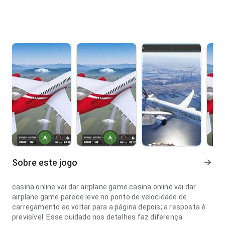
Sobre este jogo
casina online vai dar airplane game casina online vai dar
airplane game parece leve no ponto de velocidade de
carregamento ao voltar para a página depois; a resposta é
previsível. Esse cuidado nos detalhes faz diferença.