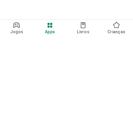
Jogos
Apps
Livros
Crianças
Google Play
Play Pass
Pontos do Play Points
Vales-presente
Resgatar
Política de reembolso