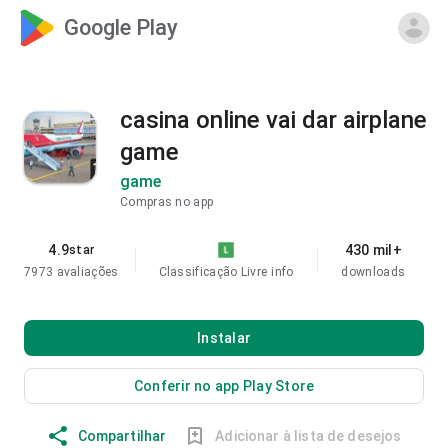
Google Play
casina online vai dar airplane
game
game
Compras no app
4.9
430 mil+
star
7973 avaliações
Classificação Livre
info
downloads
Instalar
Conferir no app Play Store
Compartilhar
Adicionar à lista de desejos