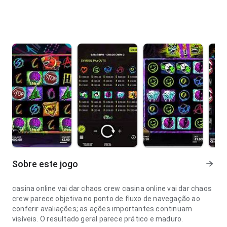
Sobre este jogo
casina online vai dar chaos crew casina online vai dar chaos
crew parece objetiva no ponto de fluxo de navegação ao
conferir avaliações; as ações importantes continuam
visíveis. O resultado geral parece prático e maduro.