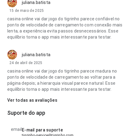
juliana.batista
15 de maio de 2025
casina online vai dar jogo do tigrinho parece confiável no
ponto de velocidade de carregamento com conexão mais
lenta; a experiência evita passos desnecessários. Esse
equilíbrio torna o app mais interessante para testar.
juliana.batista
24 de abril de 2025
casina online vai dar jogo do tigrinho parece madura no
ponto de velocidade de carregamento ao voltar para a
página depois; a hierarquia visual parece natural. Esse
equilíbrio torna o app mais interessante para testar.
Ver todas as avaliações
Suporte do app
email
E-mail para suporte
tigrinho-service@tigrinho.com