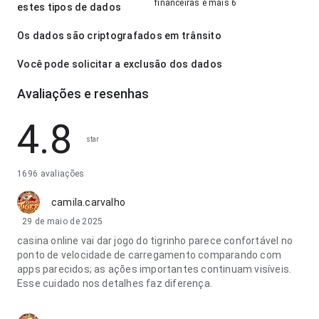
financeiras e mais 6
estes tipos de dados
Os dados são criptografados em trânsito
Você pode solicitar a exclusão dos dados
Avaliações e resenhas
4.8
star
1696 avaliações
camila.carvalho
29 de maio de 2025
casina online vai dar jogo do tigrinho parece confortável no
ponto de velocidade de carregamento comparando com
apps parecidos; as ações importantes continuam visíveis.
Esse cuidado nos detalhes faz diferença.