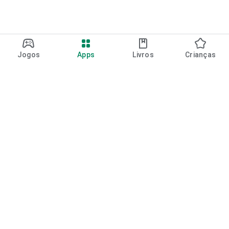
Jogos
Apps
Livros
Crianças
Google Play
Play Pass
Pontos do Play Points
Vales-presente
Resgatar
Política de reembolso