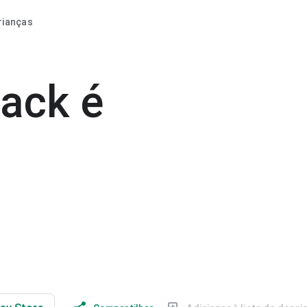
rianças
jack é