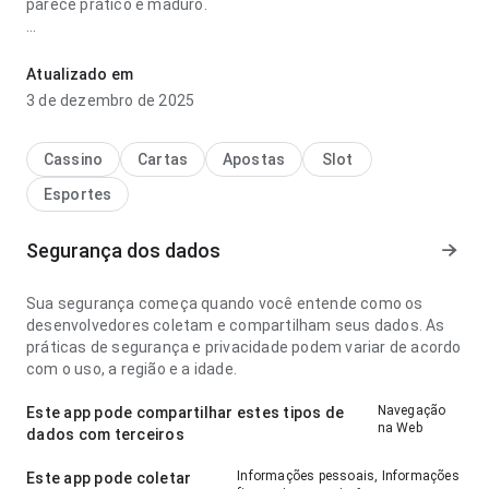
parece prático e maduro.
casino brasil liga dos campeões apostas brasileiro parece
leve no ponto de fluxo de navegação ao alternar detalhes; a
Atualizado em
página não parece carregada. A página deixa uma
3 de dezembro de 2025
impressão limpa e segura.
Cassino
Cartas
Apostas
Slot
Esportes
Segurança dos dados
Sua segurança começa quando você entende como os
desenvolvedores coletam e compartilham seus dados. As
práticas de segurança e privacidade podem variar de acordo
com o uso, a região e a idade.
Navegação
Este app pode compartilhar estes tipos de
na Web
dados com terceiros
Informações pessoais, Informações
Este app pode coletar