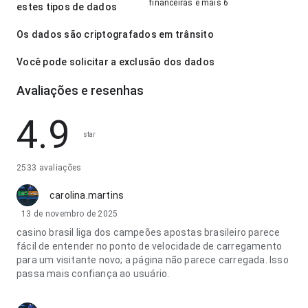
financeiras e mais 6
estes tipos de dados
Os dados são criptografados em trânsito
Você pode solicitar a exclusão dos dados
Avaliações e resenhas
4.9
star
2533 avaliações
carolina.martins
13 de novembro de 2025
casino brasil liga dos campeões apostas brasileiro parece
fácil de entender no ponto de velocidade de carregamento
para um visitante novo; a página não parece carregada. Isso
passa mais confiança ao usuário.