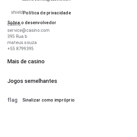
shield
Política de privacidade
Sobre o desenvolvedor
casino
service@casino.com
395 Rua b
mateus.souza
+55 8799395
Mais de casino
Jogos semelhantes
flag
Sinalizar como impróprio