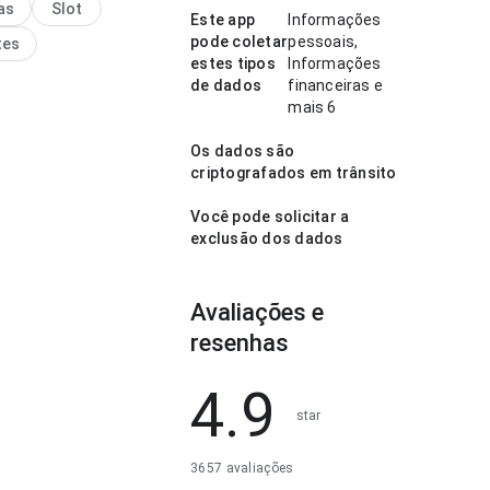
as
Slot
 página causa uma
Este app
Informações
o melhor que algo
pode coletar
pessoais,
tes
.
estes tipos
Informações
de dados
financeiras e
mais 6
Os dados são
criptografados em trânsito
Você pode solicitar a
exclusão dos dados
Avaliações e
resenhas
4.9
star
3657 avaliações