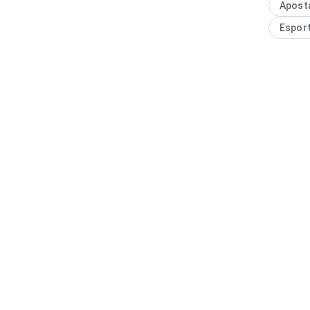
Apost
passo. A
impressã
Espor
genérico