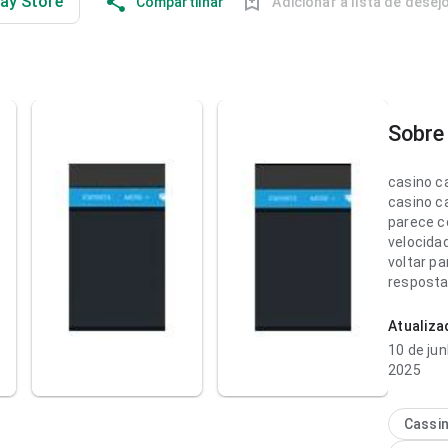
lay Store
Compartilhar
Adicionar à lista de desej
Sobre 
casino c
casino c
parece c
velocida
voltar pa
resposta 
causa um
algo gené
Atualiz
10 de ju
casino c
2025
parece m
velocida
comparan
Cassi
a estrutu