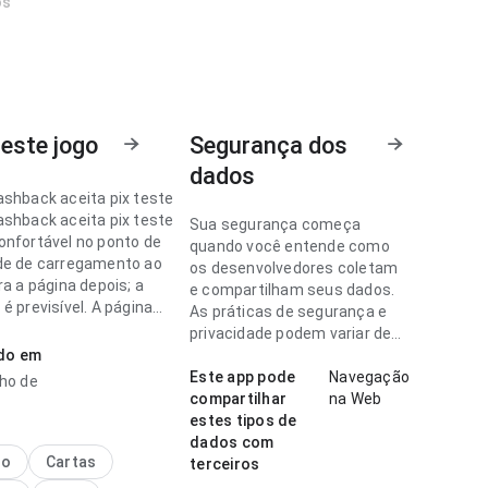
os
este jogo
Segurança dos
dados
ashback aceita pix teste
ashback aceita pix teste
Sua segurança começa
onfortável no ponto de
quando você entende como
de de carregamento ao
os desenvolvedores coletam
ra a página depois; a
e compartilham seus dados.
é previsível. A página
As práticas de segurança e
a impressão melhor que
privacidade podem variar de
rico.
ado em
acordo com o uso, a região e a
idade.
Este app pode
Navegação
nho de
ashback aceita pix teste
compartilhar
na Web
adura no ponto de
estes tipos de
de de carregamento
dados com
do com apps parecidos;
no
Cartas
terceiros
ra deixa claro o próximo