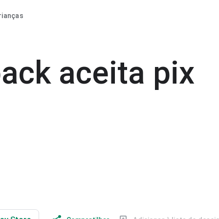
rianças
ack aceita pix