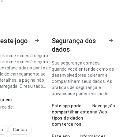
os
este jogo
Segurança dos
dados
ck mine mines é seguro
ck mine mines é seguro
Sua segurança começa
em planejada no ponto de
quando você entende como os
de de carregamento ao
desenvolvedores coletam e
detalhes; a página não
compartilham seus dados. As
arregada. O resultado
práticas de segurança e
rece prático e maduro.
privacidade podem variar de
ado em
acordo com o uso, a região e a
ck mine mines é seguro
idade.
Este app pode
Navegação
rço de
em planejada no ponto de
compartilhar estes
na Web
de de carregamento lendo
tipos de dados
es longas; a resposta é
com terceiros
l. A página deixa uma
no
Cartas
o limpa e segura.
Este app
Informações