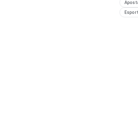
Apost
Espor