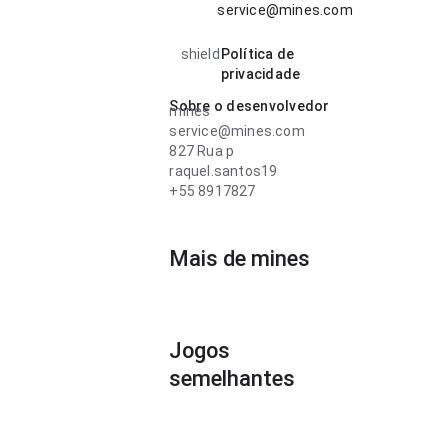
service@mines.com
shield
Política de
privacidade
Sobre o desenvolvedor
mines
service@mines.com
827 Rua p
raquel.santos19
+55 8917827
Mais de mines
Jogos
semelhantes