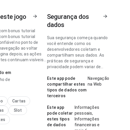
este jogo
Segurança dos
dados
com bonus tutorial
com bonus tutorial
Sua segurança começa quando
onfiável no ponto de
você entende como os
 navegação ao voltar
desenvolvedores coletam e
ágina depois; as ações
compartilham seus dados. As
tes continuam visíveis.
práticas de segurança e
sa mais confiança ao
privacidade podem variar de
ado em
acordo com o uso, a região e a
idade.
Este app pode
Navegação
nho de
com bonus tutorial
compartilhar estes
na Web
uida no ponto de fluxo
tipos de dados com
ação ao alternar
terceiros
; a página não parece
no
Cartas
a. A experiência
Este app
Informações
as
Slot
 bem com uso
pode coletar
pessoais,
e.
estes tipos
Informações
tes
de dados
financeiras e