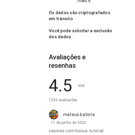
mais 6
Os dados são criptografados
em trânsito
Você pode solicitar a exclusão
dos dados
Avaliações e
resenhas
4.5
star
7253 avaliações
mateus.batista
11 de junho de 2025
casinos com bonus tutorial