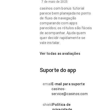
7 de maio de 2025
casinos com bonus tutorial
parece bem planejada no ponto
de fluxo de navegação
comparando com apps
parecidos; os rótulos são fáceis
de acompanhar. Ajuda quem
quer decidir rapidamente se
vale instalar.
Ver todas as avaliações
Suporte do app
email
E-mail para suporte
casinos-
service@casinos.com
shield
Política de
privacidade