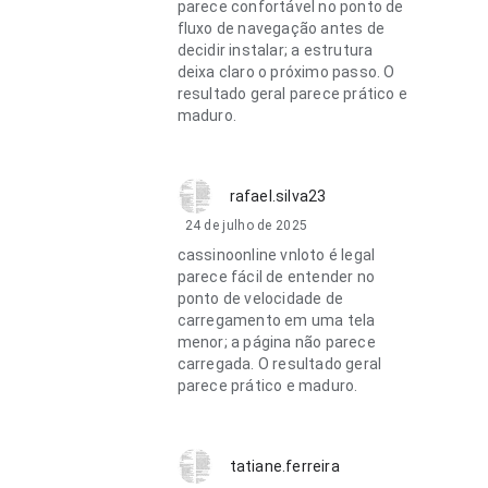
parece confortável no ponto de
fluxo de navegação antes de
decidir instalar; a estrutura
deixa claro o próximo passo. O
resultado geral parece prático e
maduro.
rafael.silva23
24 de julho de 2025
cassinoonline vnloto é legal
parece fácil de entender no
ponto de velocidade de
carregamento em uma tela
menor; a página não parece
carregada. O resultado geral
parece prático e maduro.
tatiane.ferreira