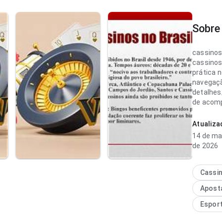
Sobre 
cassinos 
cassinos 
prática n
navegaçã
detalhes;
de acomp
nos deta
Atualiz
cassinos 
14 de ma
leve no p
de 2026
navegaçã
detalhes
previsíve
Cassi
detalhes
Apost
Espor