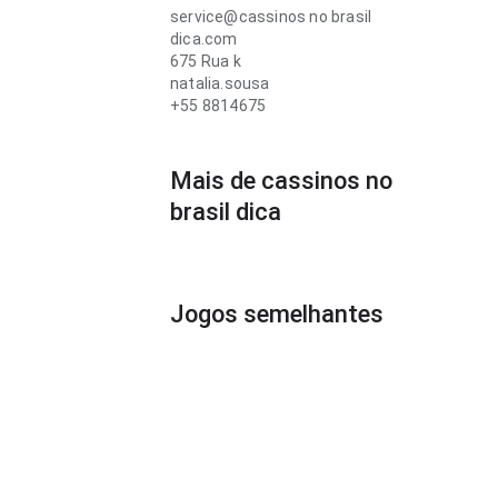
service@cassinos no brasil
dica.com
675 Rua k
natalia.sousa
+55 8814675
Mais de cassinos no
brasil dica
Jogos semelhantes