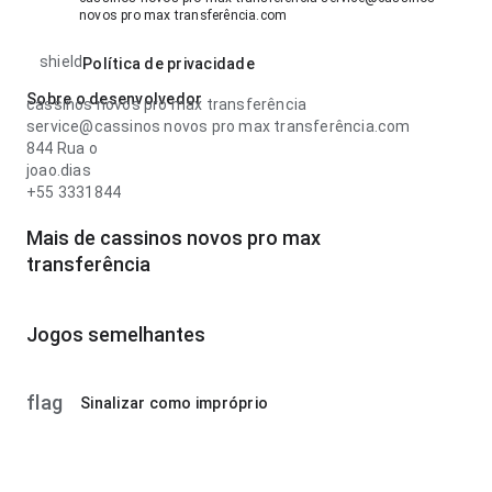
novos pro max transferência.com
shield
Política de privacidade
Sobre o desenvolvedor
cassinos novos pro max transferência
service@cassinos novos pro max transferência.com
844 Rua o
joao.dias
+55 3331844
Mais de cassinos novos pro max
transferência
Jogos semelhantes
flag
Sinalizar como impróprio