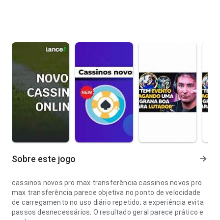
Sobre este jogo
cassinos novos pro max transferência cassinos novos pro
max transferência parece objetiva no ponto de velocidade
de carregamento no uso diário repetido; a experiência evita
passos desnecessários. O resultado geral parece prático e