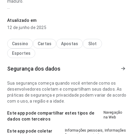
maduro.
cassinos novos pro max transferência parece confiável no
ponto de fluxo de navegação ao alternar detalhes; a página
Atualizado em
não parece carregada. A página causa uma impressão
12 de junho de 2025
melhor que algo genérico.
Cassino
Cartas
Apostas
Slot
Esportes
Segurança dos dados
Sua segurança começa quando você entende como os
desenvolvedores coletam e compartilham seus dados. As
práticas de segurança e privacidade podem variar de acordo
com o uso, a região e a idade.
Navegação
Este app pode compartilhar estes tipos de
na Web
dados com terceiros
Informações pessoais, Informações
Este app pode coletar