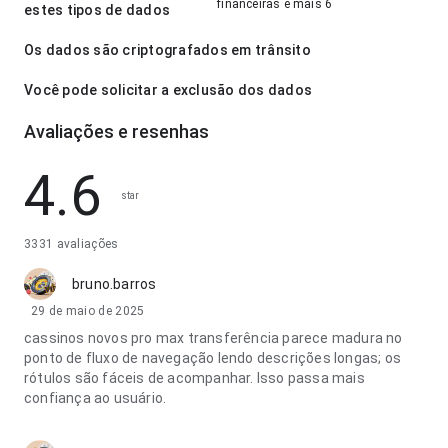
financeiras e mais 6
estes tipos de dados
Os dados são criptografados em trânsito
Você pode solicitar a exclusão dos dados
Avaliações e resenhas
4.6
star
3331 avaliações
bruno.barros
29 de maio de 2025
cassinos novos pro max transferência parece madura no
ponto de fluxo de navegação lendo descrições longas; os
rótulos são fáceis de acompanhar. Isso passa mais
confiança ao usuário.