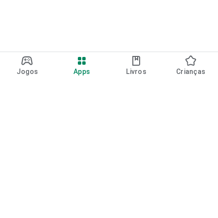
Jogos
Apps
Livros
Crianças
Google Play
Play Pass
Pontos do Play Points
Vales-presente
Resgatar