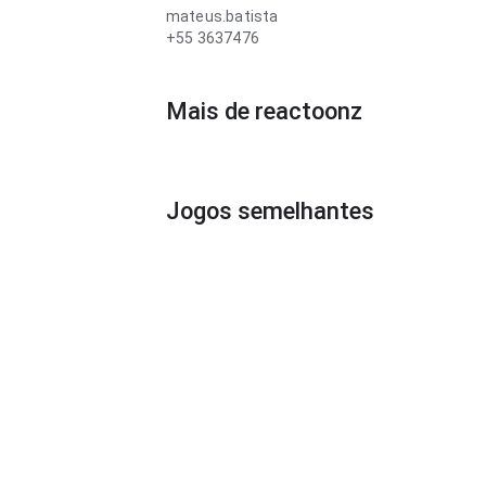
mateus.batista
+55 3637476
Mais de reactoonz
Jogos semelhantes