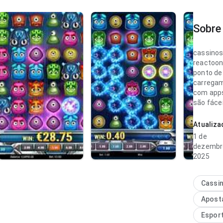
Sobre 
cassinos
reactoon
ponto de
carrega
com apps
são fáce
passa ma
usuário.
Atualiz
1 de
cassinos
dezembr
responsi
2025
velocida
alternar 
parece c
Cassi
nos deta
Apost
Espor