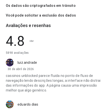
Os dados são criptografados em trânsito
Você pode solicitar a exclusão dos dados
Avaliações e resenhas
4.8
star
5898 avaliações
luiz.andrade
30 de abril de 2026
cassinos unblocked parece fluida no ponto de fluxo de
navegação lendo descrições longas; a interface não distrai
das informações do app. A página causa uma impressão
melhor que algo genérico.
eduardo.dias