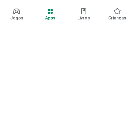
Jogos
Apps
Livros
Crianças
Google Play
Play Pass
Pontos do Play Points
Vales-presente
Resgatar
Política de reembolso
Crianças e família